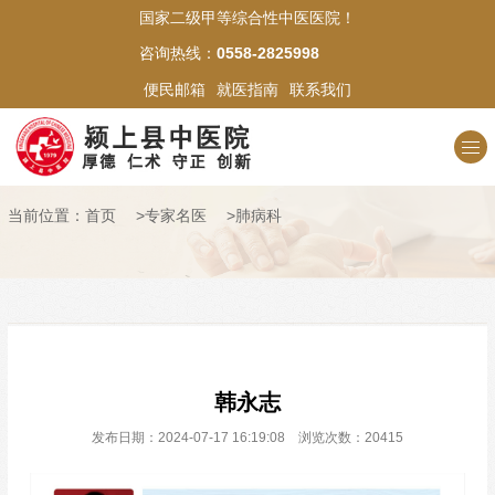
国家二级甲等综合性中医医院！
网站首页
咨询热线：
0558-2825998
便民邮箱
就医指南
联系我们
医院概况
新闻中心
当前位置：
首页
>
专家名医
>
肺病科
科室介绍
专家名医
中医文化
韩永志
医苑风采
发布日期：2024-07-17 16:19:08 浏览次数：20415
就医指南